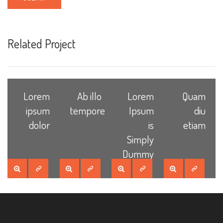
Related Project
Lorem
Ab illo
Lorem
Quam
ipsum
tempore
Ipsum
diu
dolor
is
etiam
Simply
Dummy