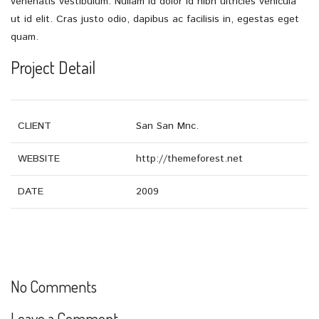
venenatis vestibulum. Nullam id dolor id nibh ultricies vehicula
ut id elit. Cras justo odio, dapibus ac facilisis in, egestas eget
quam.
Project Detail
CLIENT
San San Mnc.
WEBSITE
http://themeforest.net
DATE
2009
No Comments
Leave a Comment