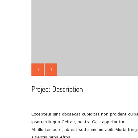
Project Description
Excepteur sint obcaecat cupiditat non proident culpa
ipsorum lingua Celtae, nostra Galli appellantur.
Ab illo tempore, ab est sed immemorabili. Morbi fringil
sitientis piros Afros.