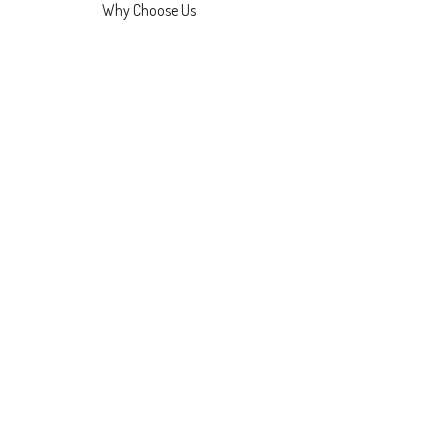
Why Choose Us
At nos hinc posthac, sitientis piros
Afros. Quam diu etiam furor iste tuus
nos eludet